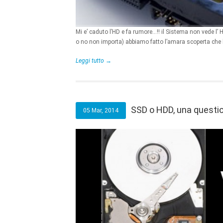
Mi e’ caduto l’HD e fa rumore…!! il Sistema non vede l’ 
o no non importa) abbiamo fatto l’amara scoperta che 
Leggi tutto →
SSD o HDD, una question
05 Mar, 2014