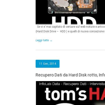
Se vi e’ mai capitato di cercare sul web notizie e artic
(Hard Disk Drive – HDD ) e quelli di nuova concezione 
Leggi tutto →
11 Gen, 2014
Recupero Dati da Hard Disk rotto, InfoL