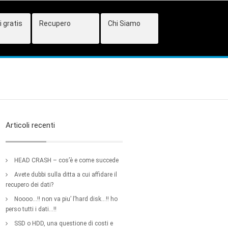
 gratis
Recupero
Chi Siamo
Articoli recenti
HEAD CRASH – cos’è e come succede
Avete dubbi sulla ditta a cui affidare il
recupero dei dati?
Noooo…!! non va piu’ l’hard disk…!! ho
perso tutti i dati…!!
SSD o HDD, una questione di costi e