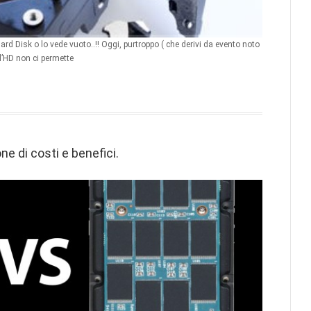
Hard Disk o lo vede vuoto..!! Oggi, purtroppo ( che derivi da evento noto
l’HD non ci permette
e di costi e benefici.