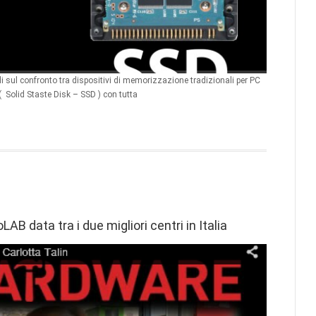
oli sul confronto tra dispositivi di memorizzazione tradizionali per PC
( Solid Staste Disk – SSD ) con tutta
AB data tra i due migliori centri in Italia